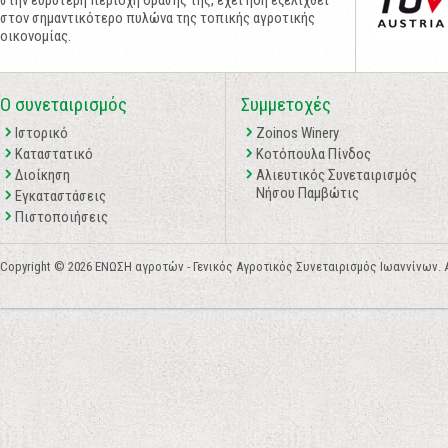
στην ευρύτερη περιοχή δράσης της, έχει ήδη εξελιχθεί
στον σημαντικότερο πυλώνα της τοπικής αγροτικής
οικονομίας.
Ο συνεταιρισμός
Συμμετοχές
Ιστορικό
Zoinos Winery
Καταστατικό
Κοτόπουλα Πίνδος
Διοίκηση
Αλιευτικός Συνεταιρισμός
Νήσου Παμβώτις
Εγκαταστάσεις
Πιστοποιήσεις
Copyright © 2026 ΕΝΩΣΗ αγροτών - Γενικός Αγροτικός Συνεταιρισμός Ιωαννίνων. All