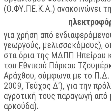
(Ο.ΦΥ.ΠΕ.Κ.Α.) ανακοινώνει 
ηλεκτροφό
για χρήση από ενδιαφερόμεν
γεωργούς, μελισσοκόμους), ο
στα όρια της ΜΔΠΠ Ηπείρου κ
του Εθνικού Πάρκου Τζουμέρκ
Αράχθου, σύμφωνα με το Π.Δ.
2009, Τεύχος Δ’), για την πρ
αγροτική τους παραγωγή από
αρκούδα).