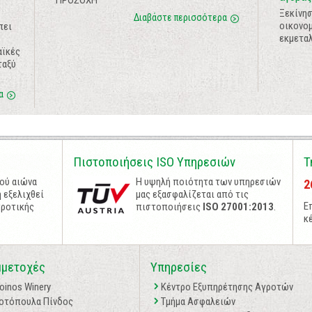
ΠΡΟΣΟΧΗ
Ξεκίνη
Διαβάστε περισσότερα
οικονομ
πει
εκμεταλ
,
αϊκές
ταξύ
α
Πιστοποιήσεις ISO Υπηρεσιών
Τ
σού αιώνα
Η υψηλή ποιότητα των υπηρεσιών
2
 εξελιχθεί
μας εξασφαλίζεται από τις
Ε
γροτικής
πιστοποιήσεις
ISO 27001:2013
.
κ
μμετοχές
Υπηρεσίες
oinos Winery
Κέντρο Εξυπηρέτησης Αγροτών
οτόπουλα Πίνδος
Τμήμα Ασφαλειών