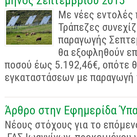
μηνός Σεπτεμβρίου 2015
Με νέες εντολές 
Τράπεζες συνεχίζ
παραγωγής Σεπτεμ
θα εξοφληθούν ε
ποσού έως 5.192,46€, οπότε 
εγκαταστάσεων με παραγωγή 
Άρθρο στην Εφημερίδα Ύπ
Ν
έο
υ
ς
σ
τ
όχ
ο
υ
ς για το επόμεν