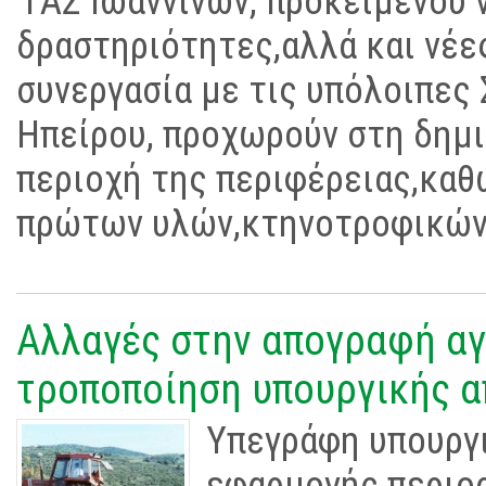
Γ
ΑΣ Ιω
αννίν
ω
ν,
π
ροκειμένο
υ
δ
ρα
σ
τη­ρι
ό
τητες,
αλλ
ά
και νέ
συ
νερ­γα
σ
ία με τις
υπό
λοι
π
ες
Ηπ
είρο
υ, π
ρο
χω
ρο
ύ
ν
σ
τη
δ
ημ
π
εριο
χή
της
π
ερι
φ
έρειας,
κα
θ
π
ρώτ
ω
ν
υ
λών,
κτηνοτρο
φ
ικών
Αλλαγές στην απογραφή α
τροποποίηση υπουργικής 
Υπεγράφη υπουργι
εφαρμογής περιο